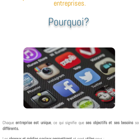
entreprises.
Pourquoi?
Chaque
entreprise est unique
, ce qui signifie que
ses objectifs et ses besoins
so
différents
.
Les
réseaux et médias sociaux
permettrent
et sont
utiles
pour :