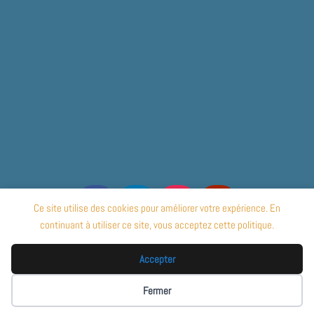
Ce site utilise des cookies pour améliorer votre expérience. En
continuant à utiliser ce site, vous acceptez cette politique.
© 2020 – Tous droits réservés –
Clément Sabé
–
Accepter
clem.sabe@gmail.com
–
07.82.26.44.48
Fermer
Politique de confidentialité
Mentions légales